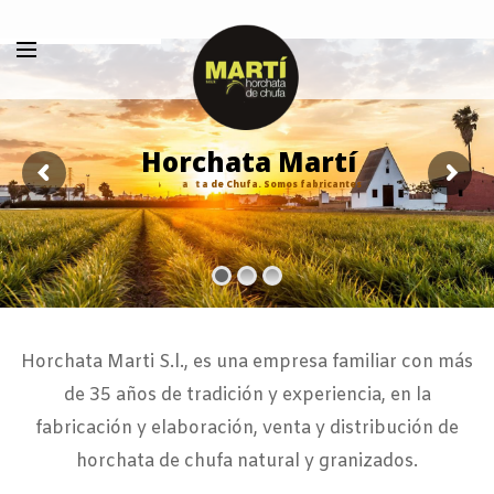
H
o
r
c
h
a
t
a
M
a
r
t
í
r
o
c
h
a
t
a
d
e
C
h
u
f
a
.
S
o
m
o
s
f
a
b
r
i
c
a
n
t
e
s
Horchata Marti S.l., es una empresa familiar con más
de 35 años de tradición y experiencia, en la
fabricación y elaboración, venta y distribución de
horchata de chufa natural y granizados.